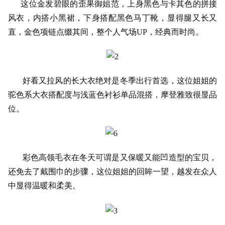
这位金发碧眼的歪果御姐范，上身黑色与卡其色的拼接
风衣，内搭小黑裙，下身搭配黑色马丁靴，显得腿又长又
直，金色项链点缀其间，整个人气场UP，经典而时尚。
好看又拉风的长大衣绝对是冬季出行首选，这位姐姐的
驼色系大衣搭配度与浅蓝色衬衫单品混搭，摩登雅致很显品
位。
彩色高领毛衣在冬天可谓是又保暖又能凹造型的宝贝，
还免去了戴围巾的步骤，这位姐姐的回眸一望，越发在众人
中显得温暖和柔美。