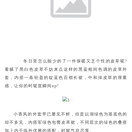
冬日里怎么能少的了一件保暖又乏个性的皮草呢?
看腻了黑白色皮草不妨来点这样的黑蓝相间色调的皮草外
套，内搭一条轻盈的靛蓝色百褶长裙，中和掉皮草的厚重
感，让你的时髦度瞬间up!
小香风的外套早已屡见不鲜，但是以湖绿色为基底色的
却不多见，内搭军绿色包臀皮革裙，不同层次的绿色的叠搭
加上内干练外优雅的搭配，时髦气息尽显。