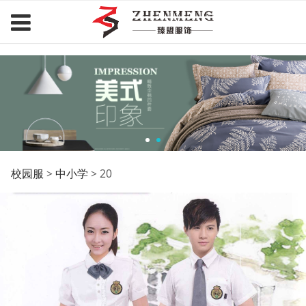
臻盟服饰.com
20
校园服
>
中小学
>
20